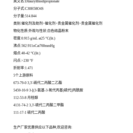
英文名:Dilaurylthiodipropionate
分子式:C30H58O4S
分子量:514.844
类别:催化剂及助剂>催化剂>贵金属催化剂>贵金属催化剂
物化性质:外观与性状:白色结晶粉末
密度:0.915 g/mL at25 °C(lit.)
沸点:562.911oCat760mmHg
熔点:40-42 °C(lit.)
闪点:>230 °F
折射率:1.471
5个上游原料
673-79-0 3,3'-硫代二丙酸二乙酯
5459-10-9 3-[(3-氨基-3-氧代丙基)硫代]丙酰胺
112-53-8 月桂醇
4131-74-2 3,3'-硫代二丙酸二甲酯
111-17-1 硫代二丙酸
生产厂家优惠供应以下品种,欢迎咨询: