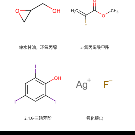
缩水甘油，环氧丙醇
2-氟丙烯酸甲酯
2,4,6-三碘苯酚
氟化银(I)