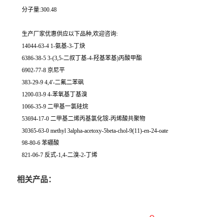
分子量:300.48
生产厂家优惠供应以下品种,欢迎咨询:
14044-63-4 1-氨基-3-丁炔
6386-38-5 3-(3,5-二叔丁基-4-羟基苯基)丙酸甲酯
6902-77-8 京尼平
383-29-9 4,4'-二氟二苯砜
1200-03-9 4-苯氧基丁基溴
1066-35-9 二甲基一氯硅烷
53694-17-0 二甲基二烯丙基氯化铵-丙烯酸共聚物
30365-63-0 methyl 3alpha-acetoxy-5beta-chol-9(11)-en-24-oate
98-80-6 苯硼酸
821-06-7 反式-1,4-二溴-2-丁烯
相关产品：