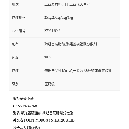
用途
工业原材料,用于工业化大生产
25kg/200kg/5kg/1kg
包装规格
27924-99-8
CAS编号
别名
聚羟基硬脂酸;聚羟基硬脂酸分散剂
99%
纯度
包装
依据产品性状而定,一般为:纸板桶或镀锌铁桶
级别
医药级
聚羟基硬脂酸
CAS:27924-99-8
别名:聚羟基硬脂酸;聚羟基硬脂酸分散剂
英文名:POLYHYDROXYSTEARIC ACID
分子式:C18H36O3