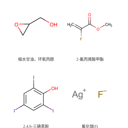
缩水甘油，环氧丙醇
2-氟丙烯酸甲酯
2,4,6-三碘苯酚
氟化银(I)