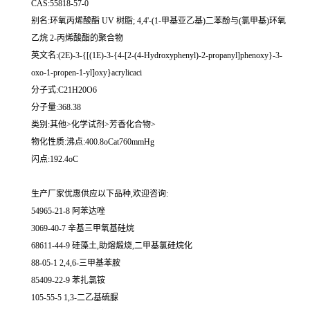
CAS:55818-57-0
别名:环氧丙烯酸酯 UV 树脂; 4,4'-(1-甲基亚乙基)二苯酚与(氯甲基)环氧
乙烷 2-丙烯酸酯的聚合物
英文名:(2E)-3-{[(1E)-3-{4-[2-(4-Hydroxyphenyl)-2-propanyl]phenoxy}-3-
oxo-1-propen-1-yl]oxy}acrylicaci
分子式:C21H20O6
分子量:368.38
类别:其他>化学试剂>芳香化合物>
物化性质:沸点:400.8oCat760mmHg
闪点:192.4oC
生产厂家优惠供应以下品种,欢迎咨询:
54965-21-8 阿苯达唑
3069-40-7 辛基三甲氧基硅烷
68611-44-9 硅藻土,助熔煅烧,二甲基氯硅烷化
88-05-1 2,4,6-三甲基苯胺
85409-22-9 苯扎氯铵
105-55-5 1,3-二乙基硫脲