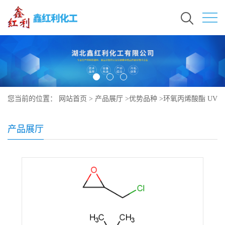
您当前的位置：
网站首页
>
产品展厅
>
优势品种
>
环氧丙烯酸酯 UV
树脂; 4,4'-(1-甲基亚乙基)二苯酚与(氯甲基)环氧乙烷 2-丙烯酸酯的聚
产品展厅
合物